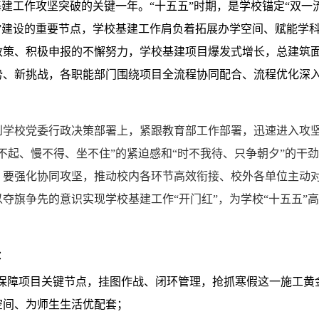
校基建工作攻坚突破的关键一年。“十五五”时期，是学校锚定“双
”建设的重要节点，学校基建工作肩负着拓展办学空间、赋能学
政策、积极申报的不懈努力，学校基建项目爆发式增长，总建筑
势、新挑战，各职能部门围绕项目全流程协同配合、流程优化深
校党委行政决策部署上，紧跟教育部工作部署，迅速进入攻坚“
不起、慢不得、坐不住”的紧迫感和“时不我待、只争朝夕”的干劲
要强化协同攻坚，推动校内各环节高效衔接、校外各单位主动对
夺旗争先的意识实现学校基建工作“开门红”，为学校“十五五”
：
生保障项目关键节点，挂图作战、闭环管理，抢抓寒假这一施工黄
空间、为师生生活优配套；