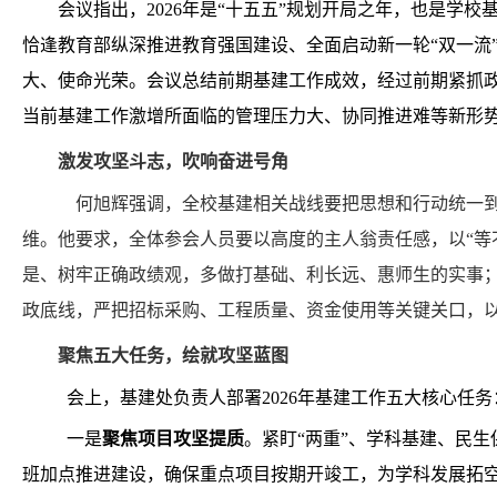
会议指出，2026年是“十五五”规划开局之年，也是学
恰逢教育部纵深推进教育强国建设、全面启动新一轮“双一流
大、使命光荣。会议总结前期基建工作成效，经过前期紧抓
当前基建工作激增所面临的管理压力大、协同推进难等新形
激发攻坚斗志，吹响奋进号角
何旭辉强调，全校基建相关战线要把思想和行动统一到学
维。他要求，全体参会人员要以高度的主人翁责任感，以“等
是、树牢正确政绩观，多做打基础、利长远、惠师生的实事；
政底线，严把招标采购、工程质量、资金使用等关键关口，以
聚焦五大任务，绘就攻坚蓝图
会上，基建处负责人部署2026年基建工作五大核心任务
一是
聚焦项目攻坚提质
。紧盯“两重”、学科基建、民
班加点推进建设，确保重点项目按期开竣工，为学科发展拓